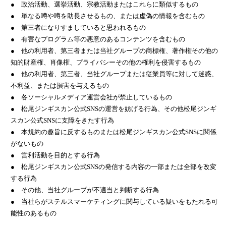
● 政治活動、選挙活動、宗教活動またはこれらに類似するもの
● 単なる噂や噂を助長させるもの、または虚偽の情報を含むもの
● 第三者になりすましていると思われるもの
● 有害なプログラム等の悪意のあるコンテンツを含むもの
● 他の利用者、第三者または当社グループの商標権、著作権その他の
知的財産権、肖像権、プライバシーその他の権利を侵害するもの
● 他の利用者、第三者、当社グループまたは従業員等に対して迷惑、
不利益、または損害を与えるもの
● 各ソーシャルメディア運営会社が禁止しているもの
● 松尾ジンギスカン公式SNSの運営を妨げる行為、その他松尾ジンギ
スカン公式SNSに支障をきたす行為
● 本規約の趣旨に反するものまたは松尾ジンギスカン公式SNSに関係
がないもの
● 営利活動を目的とする行為
● 松尾ジンギスカン公式SNSの発信する内容の一部または全部を改変
する行為
● その他、当社グループが不適当と判断する行為
● 当社らがステルスマーケティングに関与している疑いをもたれる可
能性のあるもの