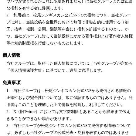
ウハウが含まれるがこれに限定されません）は当社グループまたは正当
な権利を有する者に帰属します。
2. 利用者は、松尾ジンギスカン公式SNSでの投稿につき、当社グルー
プに対し、当該投稿を全世界において無償で非独占的に使用する（加
工、抜粋、複製、公開、翻訳等を含む）権利を許諾するものとし、か
つ、当社グループに対して当該投稿にかかる著作権および著作者人格権
等の知的財産権を行使しないものとします。
個人情報
当社グループは、取得した個人情報については、当社グループが定める
「個人情報保護方針」に基づいて、適切に管理します。
免責事項
1. 当社グループは、松尾ジンギスカン公式SNSから発信される情報の
正確性および完全性については、常に保証するものではありません。利
用者はこのことを理解した上で情報を閲覧し、利用してください。
2. X（旧Twitter）においては文字数制限もあることから詳細まで伝え
きることができない場合があります。
3. 当社グループが松尾ジンギスカン公式SNSで発信する情報について
は、必ずしも当社グループの公式発表・見解を表すものではありませ