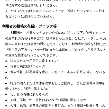
ジに対する返信は原則、行いません。
3. YouTubeにおける本チャンネル上では、投稿したコンテンツに対す
るコメントは受け付けていません。
利用者の投稿の削除・ブロック等
1. 利用者が、松尾ジンギスカン公式SNSに関して以下に該当する（そ
のおそれのある行為を含む）投稿を行った場合、当社グループは、利用
者への事前または事後の通知を行うことなく、利用者の投稿を削除した
り利用者のアカウントを一時的または永続的にブロックしたりするなど
の適当な措置を行うことができます。
● 法令または公序良俗に反するもの
● 犯罪行為に結びつくもの
● 個人情報（顔写真等を含む）であって、本人の許可を得ていないも
の
● 特定の個人または団体を攻撃もしくは批判し、または名誉や信用を
傷つけたり、誹謗中傷するもの
● わいせつ表現にあたるもの
● 人種、民族、性、宗教および政治の話題に関するもの
● 人種、思想、信条等の差別をする行為、または差別を助長するもの